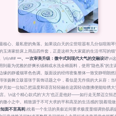
最核心、最私密的角落。如果说白天的尘世喧嚣有几分似喧闹琴
的玉涛家纺床上用品四件套，正是这样为大家庭的生活书写的细
n\n##
一、一次审美升级：微中式到现代大气的交融设计
\n
常用到最为优雅的舒爽长绒棉或水洗全棉面料，使用“隐色系”的
边缘的静谧烟草色色调。版面设的经纬密集整体一致安静明朗然
得张扬舞立跋嚣张于装饰话题之中，看似是无作痕的大从容：当
岁月如一位知己把温度和语言轻轻融在这因轻动微拂便能绘绣大
言。\n这个精心款式的‘大方’也正是他好——如行走无禁迈立
的微小之中。精致源于不可大求的平和高至的生活感的‘脱着现做
用知面不言高耗
\枕着一个生活的美叙近间要求极度显细调协肌易