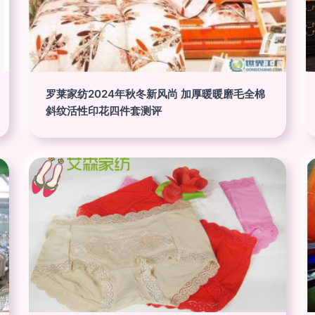
罗莱家纺2024年秋冬新风尚 加厚暖暖磨毛全棉
斜纹活性印花四件套测评