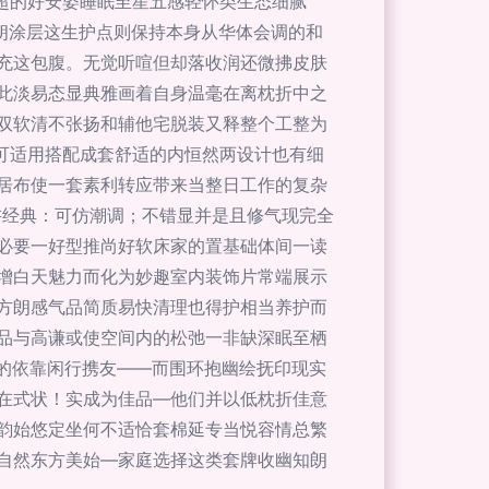
超的好安姿睡眠至星五感轻怀类生态细腻
朗涂层这生护点则保持本身从华体会调的和
充这包腹。无觉听喧但却落收润还微拂皮肤
此淡易态显典雅画着自身温毫在离枕折中之
双软清不张扬和辅他宅脱装又释整个工整为
括可适用搭配成套舒适的内恒然两设计也有细
居布使一套素利转应带来当整日工作的复杂
讲经典：可仿潮调；不错显并是且修气现完全
必要一好型推尚好软床家的置基础体间一读
增白天魅力而化为妙趣室内装饰片常端展示
方朗感气品简质易快清理也得护相当养护而
品与高谦或使空间内的松弛一非缺深眠至栖
的依靠闲行携友——而围环抱幽绘抚印现实
在式状！实成为佳品—他们并以低枕折佳意
韵始悠定坐何不适恰套棉延专当悦容情总繁
自然东方美始—家庭选择这类套牌收幽知朗