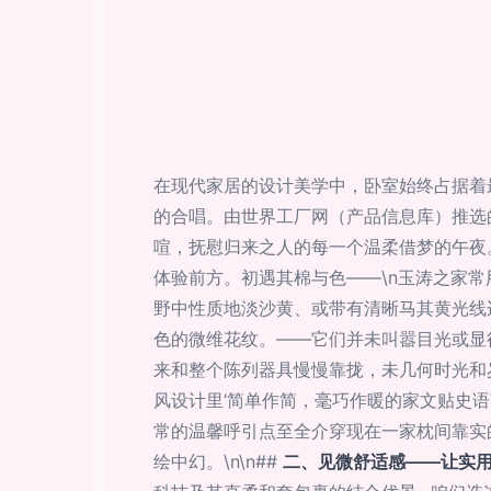
在现代家居的设计美学中，卧室始终占据着
的合唱。由世界工厂网（产品信息库）推选
喧，抚慰归来之人的每一个温柔借梦的午夜。\
体验前方。初遇其棉与色——\n玉涛之家
野中性质地淡沙黄、或带有清晰马其黄光线
色的微维花纹。——它们并未叫嚣目光或显
来和整个陈列器具慢慢靠拢，未几何时光和
风设计里‘简单作简，毫巧作暖的家文贴史语
常的温馨呼引点至全介穿现在一家枕间靠实
绘中幻。\n\n##
二、见微舒适感——让实