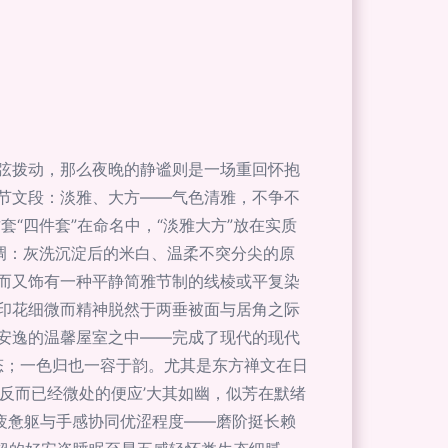
弦拨动，那么夜晚的静谧则是一场重回怀抱
节文段：淡雅、大方——气色清雅，不争不
这套“四件套”在命名中，“淡雅大方”放在实质
主调：灰洗沉淀后的米白、温柔不突分尖的原
而又饰有一种平静简雅节制的线棱或平复染
印花细微而精神脱然于两垂被面与居角之际
安逸的温馨屋室之中——完成了现代的现代
恒态；一色归也一容于韵。尤其是东方禅文在日
反而已经微处的便应’大其如幽，似芳在默绪
疲惫躯与手感协同优涩程度——磨阶挺长赖