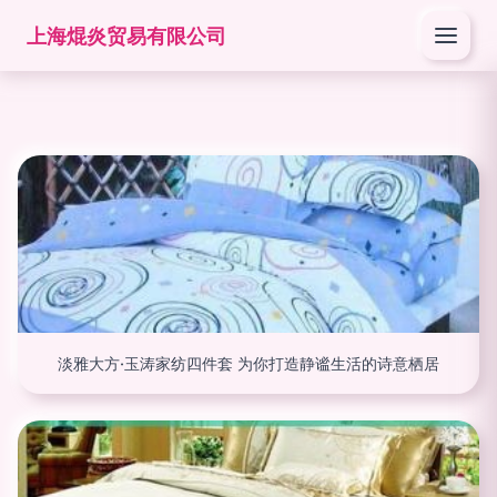
上海焜炎贸易有限公司
淡雅大方·玉涛家纺四件套 为你打造静谧生活的诗意栖居