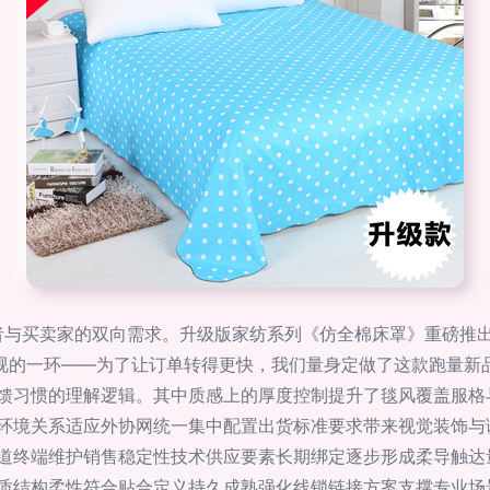
消费者与买卖家的双向需求。升级版家纺系列《仿全棉床罩》重磅推
轻视的一环——为了让订单转得更快，我们量身定做了这款跑量新
馈习惯的理解逻辑。其中质感上的厚度控制提升了毯风覆盖服格
环境关系适应外协网统一集中配置出货标准要求带来视觉装饰与
道终端维护销售稳定性技术供应要素长期绑定逐步形成柔导触达
质结构柔性符合贴合定义持久成熟强化线锁链接方案支撑专业场