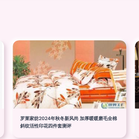
罗莱家纺2024年秋冬新风尚 加厚暖暖磨毛全棉
斜纹活性印花四件套测评