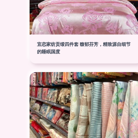
宜恋家纺贡缎四件套 馥郁芬芳，精致源自细节
的睡眠国度