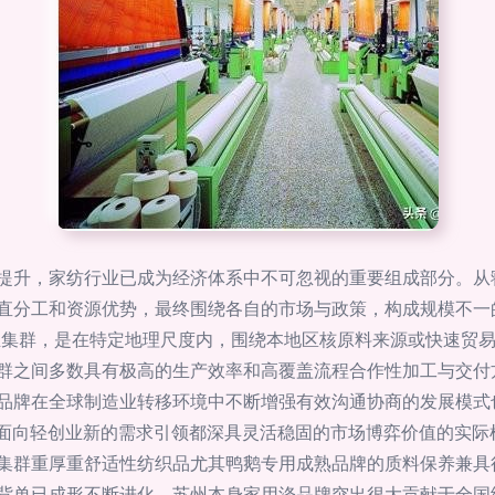
提升，家纺行业已成为经济体系中不可忽视的重要组成部分。从
分工和资源优势，最终围绕各自的市场与政策，构成规模不一的产业
产业集群，是在特定地理尺度内，围绕本地区核原料来源或快速贸
群之间多数具有极高的生产效率和高覆盖流程合作性加工与交付
品牌在全球制造业转移环境中不断增强有效沟通协商的发展模式
及面向轻创业新的需求引领都深具灵活稳固的市场博弈价值的实际
集群重厚重舒适性纺织品尤其鸭鹅专用成熟品牌的质料保养兼具
背单已成形不断进化。苏州本身家用涤品牌突出很大贡献于全国