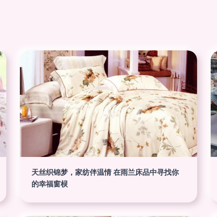
天丝织锦梦，家纺伴温情 在雨兰床品中寻找你
的幸福窗棂