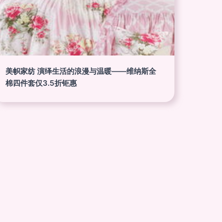
美帜家纺 演绎生活的浪漫与温暖——维纳斯全
棉四件套仅3.5折钜惠