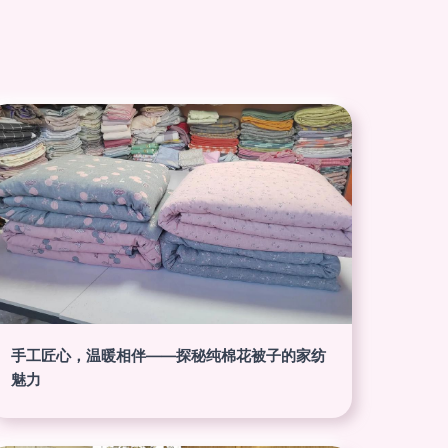
手工匠心，温暖相伴——探秘纯棉花被子的家纺
魅力