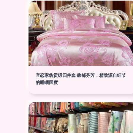
宜恋家纺贡缎四件套 馥郁芬芳，精致源自细节
的睡眠国度