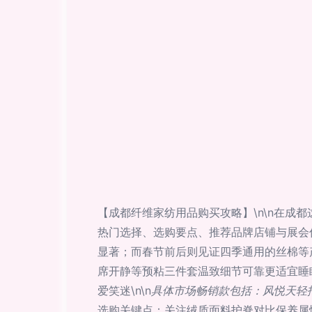
【成都纤维家纺用品购买攻略】\n\n在
热门选择、选购要点、推荐品牌店铺与展会信息
显著；而春节前后则见证四季通用的丝棉等
席开静等预粘三件套温致细节可靠更适宜睡
爱笑迷\n\n
具体市场畅销款包括：风悦天轻
选购关键点：关注绒质面料护脊对比保养属