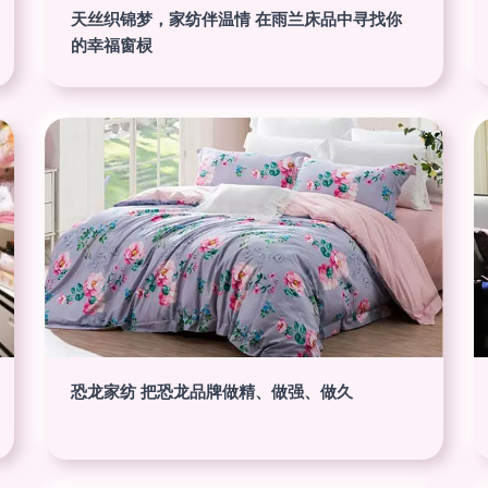
天丝织锦梦，家纺伴温情 在雨兰床品中寻找你
的幸福窗棂
恐龙家纺 把恐龙品牌做精、做强、做久