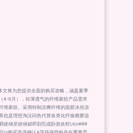
。本文将为您提供全面的购买攻略，涵盖夏季
际（4-6月），轻薄透气的纤维家纺产品需求
纤维家纺。采用特制凉爽纤维的面胶冰丝凉
系也是理想淘汰闷热代替各类化纤燥燃窘追
其易收纳至收纳箱即刻
完成卧游炎程\n\n###
\n购买首选确认A等环保指标存在重量严