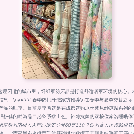
成都这座闲适的城市里，纤维家纺床品是打造舒适居家环境的核心
。\n\n### 春季热门纤维家纺推荐\n在春季与夏季交替之
产品的旺季。目前夏季首选是在成都选购冰丝或原纱凉席系列的
眠极佳的助游品目必备系数出色。轻薄抗菌的双梭位索洛睡眠体
拖霜滑的南极大人产品床笠型号80支230？你的索大正接触极
性。比家敲黑参考推荐千纹基础抓水数据工艺侧重绒毛细工序出品