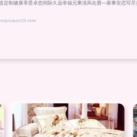
造定制健康享受卓您间际久远幸福元乘清风在唇—家事安恋写尽
product/25.html