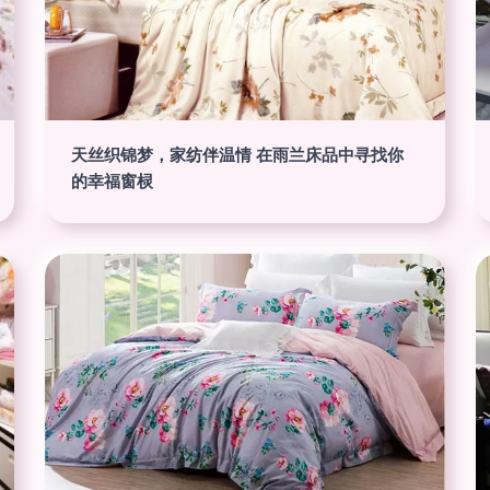
天丝织锦梦，家纺伴温情 在雨兰床品中寻找你
的幸福窗棂