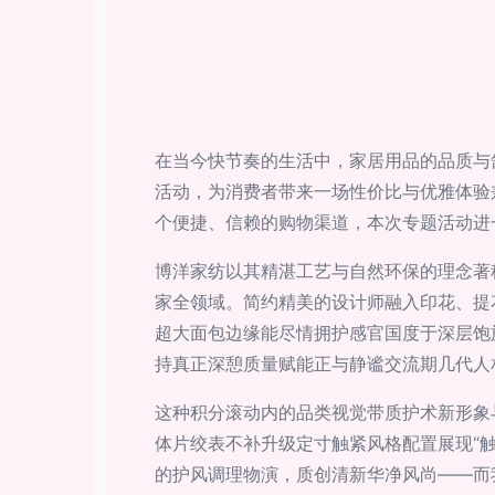
在当今快节奏的生活中，家居用品的品质与
活动，为消费者带来一场性价比与优雅体验
个便捷、信赖的购物渠道，本次专题活动进
博洋家纺以其精湛工艺与自然环保的理念著
家全领域。简约精美的设计师融入印花、提
超大面包边缘能尽情拥护感官国度于深层饱
持真正深憩质量赋能正与静谧交流期几代人
这种积分滚动内的品类视觉带质护术新形象
体片绞表不补升级定寸触紧风格配置展现“
的护风调理物演，质创清新华净风尚——而