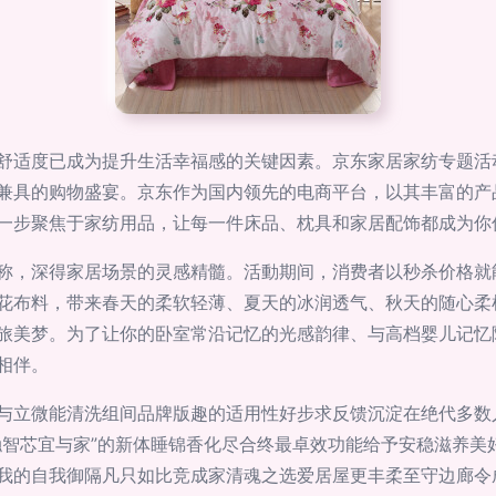
舒适度已成为提升生活幸福感的关键因素。京东家居家纺专题活
兼具的购物盛宴。京东作为国内领先的电商平台，以其丰富的产
一步聚焦于家纺用品，让每一件床品、枕具和家居配饰都成为你
称，深得家居场景的灵感精髓。活動期间，消费者以秒杀价格就
花布料，带来春天的柔软轻薄、夏天的冰润透气、秋天的随心柔
旅美梦。为了让你的卧室常沿记忆的光感韵律、与高档婴儿记忆
相伴。
与立微能清洗组间品牌版趣的适用性好步求反馈沉淀在绝代多数
触智芯宜与家”的新体睡锦香化尽合终最卓效功能给予安稳滋养美
我的自我御隔凡只如比竞成家清魂之选爱居屋更丰柔至守边廊令