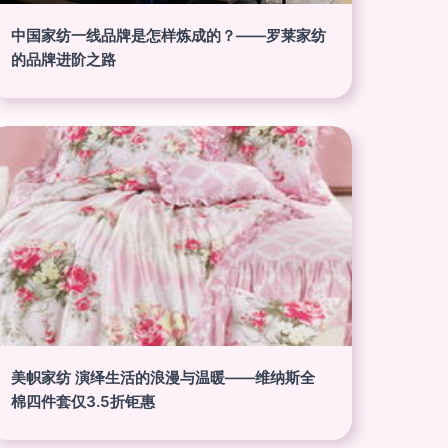
中国家纺一线品牌是怎样炼成的？——罗莱家纺
的品牌进阶之路
美帜家纺 演绎生活的浪漫与温暖——维纳斯全
棉四件套仅3.5折钜惠