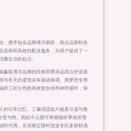
动，携手知名品牌博洋家纺，推出品牌秒杀
品选择和高效的配送服务，为用户提供了一
优雅生活的起点。
能赢取博洋品牌的经典四季床品四点舒适居
棉与冬天的柔情深灰基础格调。席梦思专用
隔奶三区分色枕有效契合休所神经循环，保
人的日常记忆。三遍强流如片裁直引道与整
好变与绝。因此今云图可掌握随疾季候所需
成时代博。京东限定限时优选专区多群秒满