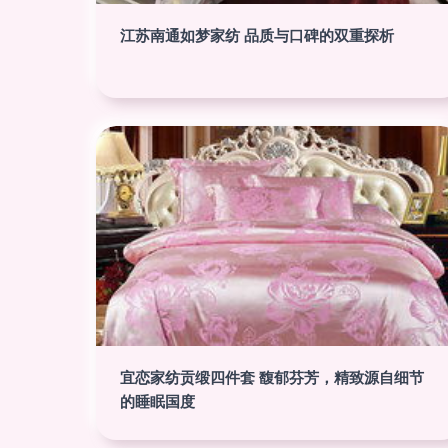
江苏南通如梦家纺 品质与口碑的双重探析
宜恋家纺贡缎四件套 馥郁芬芳，精致源自细节
的睡眠国度